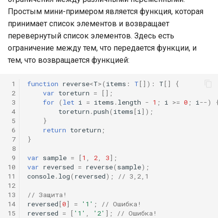
Простым мини-примером является функция, которая
принимает список элементов и возвращает
перевернутый список элементов. Здесь есть
ограничение между тем, что передается функции, и
тем, что возвращается функцией:
 1
function
reverse
<
T
>
(
items
:
T
[])
:
T
[]
{
 2
var
toreturn
=
[];
 3
for
(
let
i
=
items
.
length
-
1
;
i
>=
0
;
i
--
)
 4
toreturn
.
push
(
items
[
i
]);
 5
}
 6
return
toreturn
;
 7
}
 8
 9
var
sample
=
[
1
,
2
,
3
];
10
var
reversed
=
reverse
(
sample
);
11
console
.
log
(
reversed
);
// 3,2,1
12
13
// Защита!
14
reversed
[
0
]
=
'1'
;
// Ошибка!
15
reversed
=
[
'1'
,
'2'
];
// Ошибка!