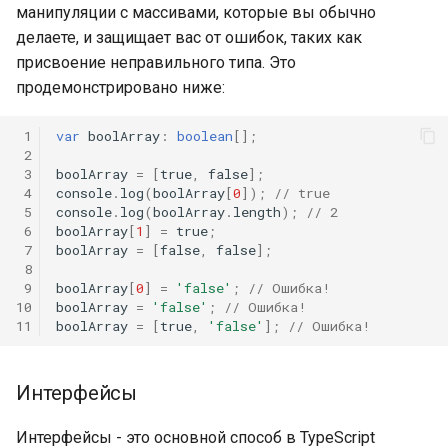
манипуляции с массивами, которые вы обычно
делаете, и защищает вас от ошибок, таких как
присвоение неправильного типа. Это
продемонстрировано ниже:
 1
var
boolArray
:
boolean
[];
 2
 3
boolArray
=
[
true
,
false
];
 4
console
.
log
(
boolArray
[
0
]);
// true
 5
console
.
log
(
boolArray
.
length
);
// 2
 6
boolArray
[
1
]
=
true
;
 7
boolArray
=
[
false
,
false
];
 8
 9
boolArray
[
0
]
=
'false'
;
// Ошибка!
10
boolArray
=
'false'
;
// Ошибка!
11
boolArray
=
[
true
,
'false'
];
// Ошибка!
Интерфейсы
Интерфейсы - это основной способ в TypeScript