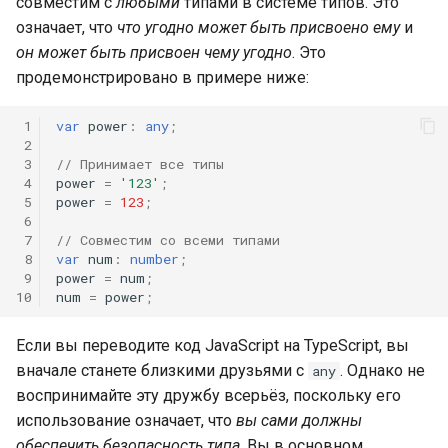
совместим с
любыми
типами в системе типов. Это
означает, что
что угодно может быть присвоено ему
и
он может быть присвоен чему угодно
. Это
продемонстрировано в примере ниже:
 1
var
power
:
any
;
 2
 3
// Принимает все типы
 4
power
=
'123'
;
 5
power
=
123
;
 6
 7
// Совместим со всеми типами
 8
var
num
:
number
;
 9
power
=
num
;
10
num
=
power
;
Если вы переводите код JavaScript на TypeScript, вы
вначале станете близкими друзьями с
. Однако не
any
воспринимайте эту дружбу всерьёз, поскольку его
использование означает, что
вы сами должны
обеспечить безопасность типа
. Вы в основном