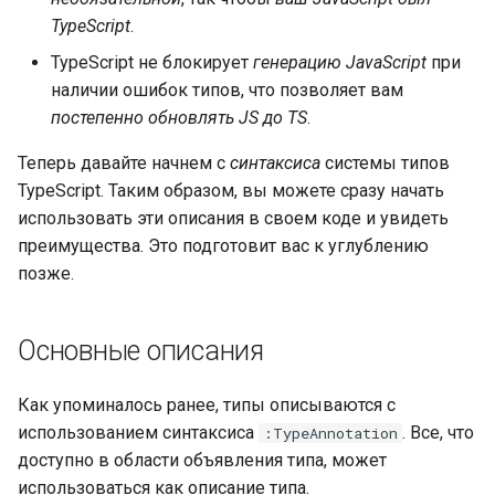
и
TypeScript
.
я
TypeScript не блокирует
генерацию JavaScript
при
наличии ошибок типов, что позволяет вам
п
постепенно обновлять JS до TS
.
о
Теперь давайте начнем с
синтаксиса
системы типов
и
TypeScript. Таким образом, вы можете сразу начать
с
использовать эти описания в своем коде и увидеть
преимущества. Это подготовит вас к углублению
к
позже.
а
Основные описания
Как упоминалось ранее, типы описываются с
использованием синтаксиса
. Все, что
:TypeAnnotation
доступно в области объявления типа, может
использоваться как описание типа.