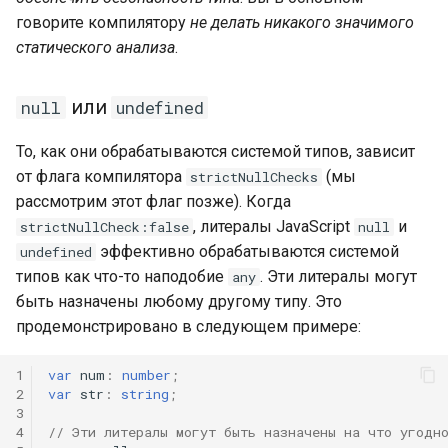
говорите компилятору
не делать никакого значимого
статического анализа
.
или
null
undefined
То, как они обрабатываются системой типов, зависит
от флага компилятора
(мы
strictNullChecks
рассмотрим этот флаг позже). Когда
, литералы JavaScript
и
strictNullCheck:false
null
эффективно обрабатываются системой
undefined
типов как что-то наподобие
. Эти литералы могут
any
быть назначены любому другому типу. Это
продемонстрировано в следующем примере:
1
var
num
:
number
;
2
var
str
:
string
;
3
4
// Эти литералы могут быть назначены на что угодн