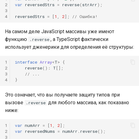
2
var
reversedStrs
=
reverse
(
strArr
);
3
4
reversedStrs
=
[
1
,
2
];
// Ошибка!
На самом деле JavaScript массивы уже имеют
функцию
, а TypeScript фактически
.reverse
использует дженерики для определения её структуры:
1
interface
Array
<
T
>
{
2
reverse
()
:
T
[];
3
// ...
4
}
Это означает, что вы получаете защиту типов при
вызове
для любого массива, как показано
.reverse
ниже:
1
var
numArr
=
[
1
,
2
];
2
var
reversedNums
=
numArr
.
reverse
();
3