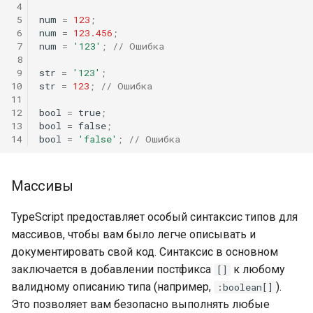
 4
 5
num
=
123
;
 6
num
=
123.456
;
 7
num
=
'123'
;
// Ошибка
 8
 9
str
=
'123'
;
10
str
=
123
;
// Ошибка
11
12
bool
=
true
;
13
bool
=
false
;
14
bool
=
'false'
;
// Ошибка
Массивы
TypeScript предоставляет особый синтаксис типов для
массивов, чтобы вам было легче описывать и
документировать свой код. Синтаксис в основном
заключается в добавлении постфикса
к любому
[]
валидному описанию типа (например,
).
:boolean[]
Это позволяет вам безопасно выполнять любые