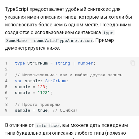
TypeScript предоставляет удобный синтаксис для
указания имен описания типов, которые вы хотели бы
использовать более чем в одном месте. Псевдонимы
создаются с использованием синтаксиса
type
. Пример
SomeName = someValidTypeAnnotation
демонстрируется ниже:
1
type
StrOrNum
=
string
|
number
;
2
3
// Использование: как и любая другая запись
4
var
sample
:
StrOrNum
;
5
sample
=
123
;
6
sample
=
'123'
;
7
8
// Просто проверяю
9
sample
=
true
;
// Ошибка!
В отличие от
, вы можете дать псевдоним
interface
типа буквально для описания любого типа (полезно