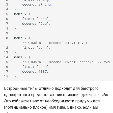
 3
second
:
string
;
 4
};
 5
name
=
{
 6
first
:
'John'
,
 7
second
:
'Doe'
,
 8
};
 9
10
name
=
{
11
// Ошибка : `second` отсутствует
12
first
:
'John'
,
13
};
14
name
=
{
15
// Ошибка : `second` имеет неправильный тип
16
first
:
'John'
,
17
second
:
1337
,
18
};
Встроенные типы отлично подходят для быстрого
однократного предоставления описания для чего-либо.
Это избавляет вас от необходимости придумывать
(потенциально плохое) имя типа. Однако, если вы