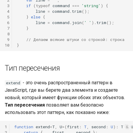
 3
if
(
typeof
command
===
'string'
)
{
 4
line
=
command
.
trim
();
 5
}
else
{
 6
line
=
command
.
join
(
' '
).
trim
();
 7
}
 8
 9
// Делаем всякие штуки со строкой: строка
10
}
Тип пересечения
- это очень распространенный паттерн в
extend
JavaScript, где вы берете два элемента и создаете
новый, который имеет функции обоих этих объектов.
Тип пересечения
позволяет вам безопасно
использовать этот паттерн, как показано ниже:
1
function
extend
<
T
,
U
>
(
first
:
T
,
second
:
U
)
:
T
&
2
return
{
...
first
,
...
second
};