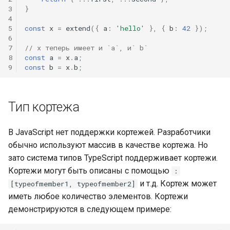
3
}
4
5
const
x
=
extend
({
a
:
'hello'
},
{
b
:
42
});
6
7
// x теперь имеет и `a`, и` b`
8
const
a
=
x
.
a
;
9
const
b
=
x
.
b
;
Тип кортежа
В JavaScript нет поддержки кортежей. Разработчики
обычно используют массив в качестве кортежа. Но
зато система типов TypeScript поддерживает кортежи.
Кортежи могут быть описаны с помощью
:
и т.д. Кортеж может
[typeofmember1, typeofmember2]
иметь любое количество элементов. Кортежи
демонстрируются в следующем примере: