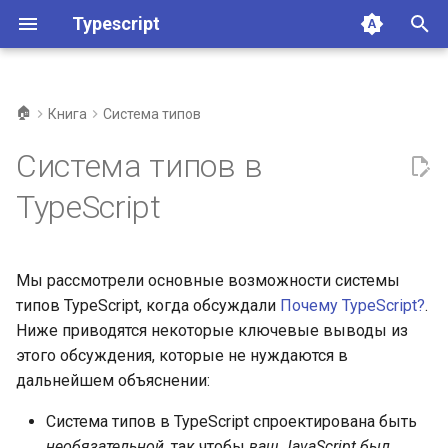
Typescript
И
н
🏠
Книга
Система типов
и
Система типов в
ц
TypeScript
и
а
Мы рассмотрели основные возможности системы
л
типов TypeScript, когда обсуждали
Почему TypeScript?
.
и
Ниже приводятся некоторые ключевые выводы из
з
этого обсуждения, которые не нуждаются в
дальнейшем объяснении:
а
Система типов в TypeScript спроектирована быть
ц
необязательной
, так чтобы
ваш JavaScript был