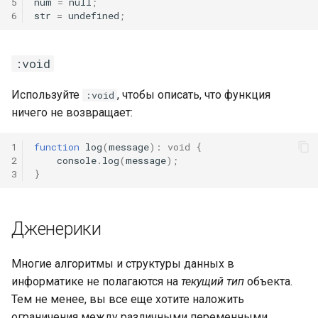
5
num
=
null
;
6
str
=
undefined
;
:void
Используйте
, чтобы описать, что функция
:void
ничего не возвращает:
1
function
log
(
message
)
:
void
{
2
console
.
log
(
message
);
3
}
Дженерики
Многие алгоритмы и структуры данных в
информатике не полагаются на
текущий тип
объекта.
Тем не менее, вы все еще хотите наложить
ограничения между различными переменными.