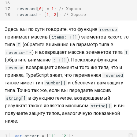
16
17
reversed
[
0
]
=
1
;
// Хорошо
18
reversed
=
[
1
,
2
];
// Хорошо
Здесь вы по сути говорите, что функция
reverse
принимает массив (
) элементов
какого-то
items: T[]
типа
(обратите внимание на параметр типа в
T
) и возвращает массив элементов типа
reverse<T>
T
(обратите внимание
). Поскольку функция
: T[]
возвращает элементы того же типа, что и
reverse
приняла, TypeScript знает, что переменная
reversed
также имеет тип
и обеспечит вам защиту
number[]
типа. Точно так же, если вы передаете массив
в функцию reverse, возвращаемый
string[]
результат также является массивом
, и вы
string[]
получаете защиту типов, аналогичную показанной
ниже:
1
var
strArr
=
[
'1'
,
'2'
];