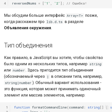
4
reversedNums
=
[
'1'
,
'2'
];
// Ошибка!
Мы обсудим больше интерфейс
позже,
Array<T>
когда расскажем про
в разделе
lib.d.ts
Объявления окружения
.
Тип объединения
Как правило, в JavaScript вы хотите, чтобы свойство
было одним из нескольких типов, например
string
или
. Здесь пригодится
тип объединения
number
(обозначаемый через
в описании типа, например,
|
). Обычный вариант использования -
string|number
это функция, которая может принимать одиночный
элемент или массив элементов, например:
 1
function
formatCommandline
(
command
:
string
[]
|
s
 2
var
line
=
''
;