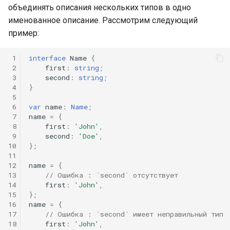
объединять описания нескольких типов в одно
именованное описание. Рассмотрим следующий
пример:
 1
interface
Name
{
 2
first
:
string
;
 3
second
:
string
;
 4
}
 5
 6
var
name
:
Name
;
 7
name
=
{
 8
first
:
'John'
,
 9
second
:
'Doe'
,
10
};
11
12
name
=
{
13
// Ошибка : `second` отсутствует
14
first
:
'John'
,
15
};
16
name
=
{
17
// Ошибка : `second` имеет неправильный тип
18
first
:
'John'
,