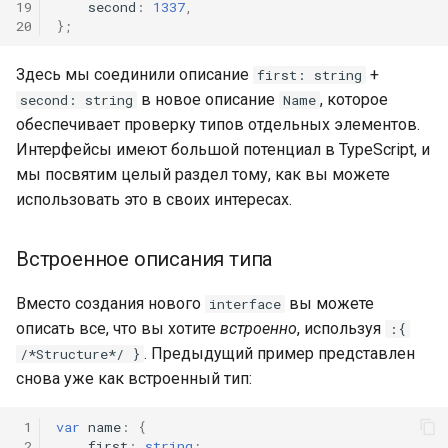
19
second
:
1337
,
20
};
Здесь мы соединили описание
+
first: string
в новое описание
, которое
second: string
Name
обеспечивает проверку типов отдельных элементов.
Интерфейсы имеют большой потенциал в TypeScript, и
мы посвятим целый раздел тому, как вы можете
использовать это в своих интересах.
Встроенное описания типа
Вместо создания нового
вы можете
interface
описать все, что вы хотите
встроенно
, используя
:{
. Предыдущий пример представлен
/*Structure*/ }
снова уже как встроенный тип:
 1
var
name
:
{
 2
first
:
string
;