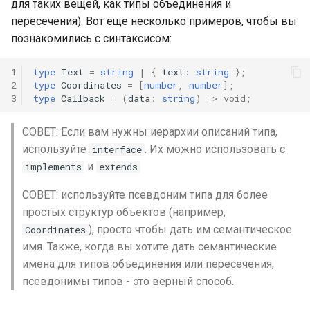
для таких вещей, как типы объединения и
пересечения). Вот еще несколько примеров, чтобы вы
познакомились с синтаксисом:
1
type
Text
=
string
|
{
text
:
string
};
2
type
Coordinates
=
[
number
,
number
];
3
type
Callback
=
(
data
:
string
)
=>
void
;
СОВЕТ: Если вам нужны иерархии описаний типа,
используйте
. Их можно использовать с
interface
и
implements
extends
СОВЕТ: используйте псевдоним типа для более
простых структур объектов (например,
), просто чтобы дать им семантическое
Coordinates
имя. Также, когда вы хотите дать семантические
имена для типов объединения или пересечения,
псевдонимы типов - это верный способ.