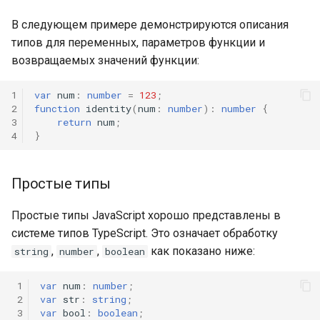
В следующем примере демонстрируются описания
типов для переменных, параметров функции и
возвращаемых значений функции:
1
var
num
:
number
=
123
;
2
function
identity
(
num
:
number
)
:
number
{
3
return
num
;
4
}
Простые типы
Простые типы JavaScript хорошо представлены в
системе типов TypeScript. Это означает обработку
,
,
как показано ниже:
string
number
boolean
 1
var
num
:
number
;
 2
var
str
:
string
;
 3
var
bool
:
boolean
;