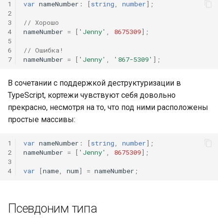
1
var
nameNumber
:
[
string
,
number
];
2
3
// Хорошо
4
nameNumber
=
[
'Jenny'
,
8675309
];
5
6
// Ошибка!
7
nameNumber
=
[
'Jenny'
,
'867-5309'
];
В сочетании с поддержкой деструктуризации в
TypeScript, кортежи чувствуют себя довольно
прекрасно, несмотря на то, что под ними расположены
простые массивы:
1
var
nameNumber
:
[
string
,
number
];
2
nameNumber
=
[
'Jenny'
,
8675309
];
3
4
var
[
name
,
num
]
=
nameNumber
;
Псевдоним типа