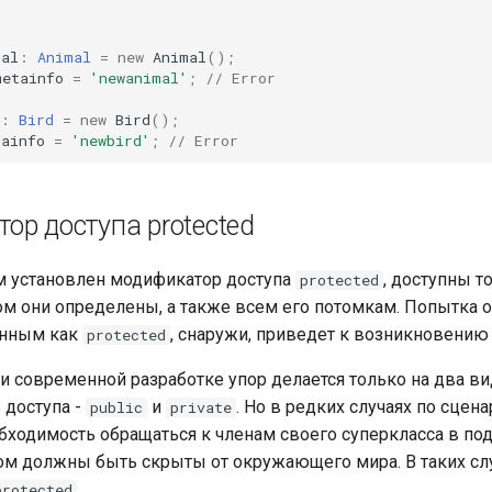
mal
:
Animal
=
new
Animal
();
metainfo
=
'newanimal'
;
// Error
:
Bird
=
new
Bird
();
tainfo
=
'newbird'
;
// Error
ор доступа protected
м установлен модификатор доступа
, доступны т
protected
ром они определены, а также всем его потомкам. Попытка о
енным как
, снаружи, приведет к возникновению
protected
ри современной разработке упор делается только на два ви
 доступа -
и
. Но в редких случаях по сце
public
private
бходимость обращаться к членам своего суперкласса в под
ом должны быть скрыты от окружающего мира. В таких сл
.
protected