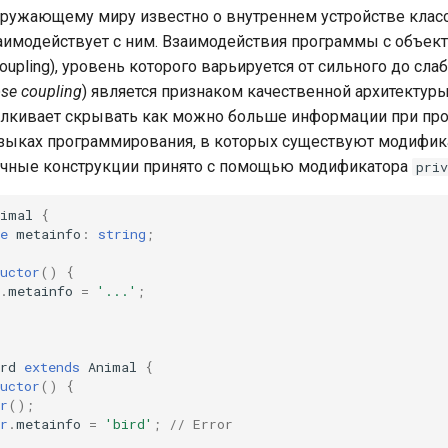
ужающему миру известно о внутреннем устройстве класс
аимодействует с ним. Взаимодействия программы с объек
oupling), уровень которого варьируется от сильного до сла
ose coupling
) является признаком качественной архитектур
алкивает скрывать как можно больше информации при пр
зыках программирования, в которых существуют модифик
ичные конструкции принято с помощью модификатора
priv
nimal
{
e
metainfo
:
string
;
uctor
()
{
.
metainfo
=
'...'
;
rd
extends
Animal
{
uctor
()
{
r
();
r
.
metainfo
=
'bird'
;
// Error