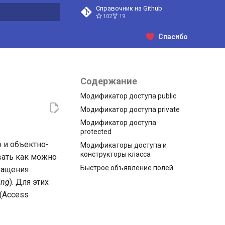
Справочник на Github
102
19
ция поиска
Спасибо
Содержание
Модификатор доступа public
Модификатор доступа private
Модификатор доступа
protected
 и объектно-
Модификаторы доступа и
конструкторы класса
вать как можно
Быстрое объявление полей
ращения
ing
). Для этих
(Access