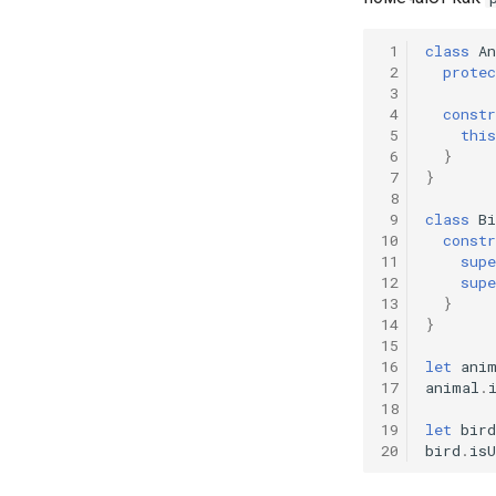
 1
class
A
 2
protec
 3
 4
constr
 5
this
 6
}
 7
}
 8
 9
class
Bi
10
constr
11
supe
12
supe
13
}
14
}
15
16
let
ani
17
animal
.
18
19
let
bird
20
bird
.
isU