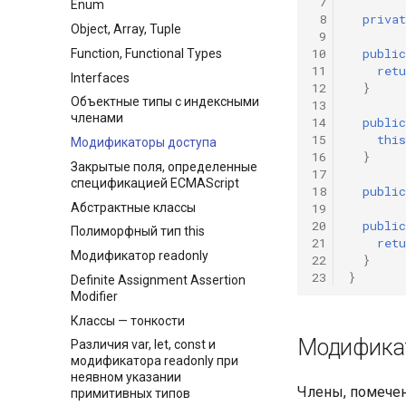
 7
Enum
 8
privat
Object, Array, Tuple
 9
10
public
Function, Functional Types
11
retu
Interfaces
12
}
Объектные типы с индексными
13
членами
14
public
15
this
Модификаторы доступа
16
}
Закрытые поля, определенные
17
спецификацией ECMAScript
18
public
Абстрактные классы
19
20
public
Полиморфный тип this
21
retu
Модификатор readonly
22
}
23
}
Definite Assignment Assertion
Modifier
Классы — тонкости
Модификат
Различия var, let, const и
модификатора readonly при
неявном указании
Члены, помеч
примитивных типов