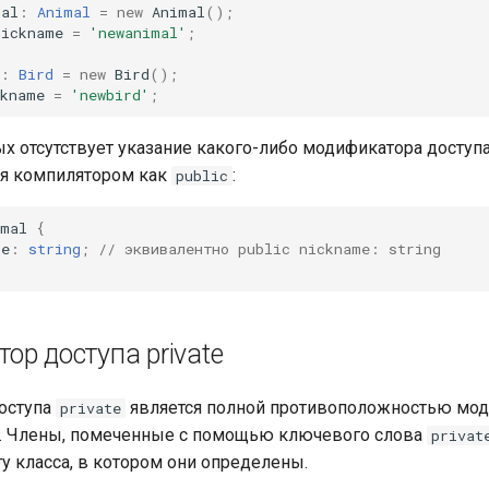
mal
:
Animal
=
new
Animal
();
nickname
=
'newanimal'
;
:
Bird
=
new
Bird
();
ckname
=
'newbird'
;
ых отсутствует указание какого-либо модификатора доступа
я компилятором как
:
public
imal
{
me
:
string
;
// эквивалентно public nickname: string
ор доступа private
оступа
является полной противоположностью мо
private
. Члены, помеченные с помощью ключевого слова
privat
ту класса, в котором они определены.