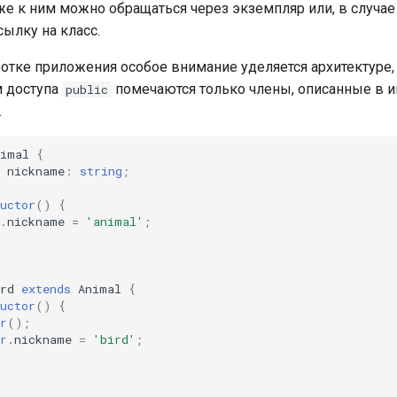
кже к ним можно обращаться через экземпляр или, в случае
сылку на класс.
отке приложения особое внимание уделяется архитектуре, т
 доступа
помечаются только члены, описанные в 
public
.
nimal
{
nickname
:
string
;
uctor
()
{
.
nickname
=
'animal'
;
rd
extends
Animal
{
uctor
()
{
r
();
r
.
nickname
=
'bird'
;