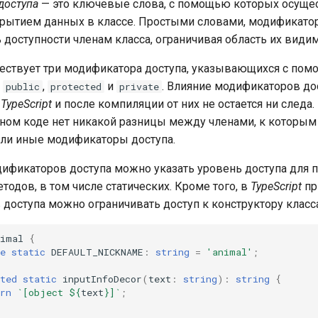
доступа
— это ключевые слова, с помощью которых осуще
рытием данных в классе. Простыми словами, модификато
 доступности членам класса, ограничивая область их видим
ествует три модификатора доступа, указывающихся с по
в
,
и
. Влияние модификаторов до
public
protected
private
я
TypeScript
и после компиляции от них не остается ни следа.
ном коде нет никакой разницы между членами, к которым
ли иные модификаторы доступа.
фикаторов доступа можно указать уровень доступа для п
тодов, в том числе статических. Кроме того, в
TypeScript
пр
доступа можно ограничивать доступ к конструктору класса
nimal
{
e
static
DEFAULT_NICKNAME
:
string
=
'animal'
;
ted
static
inputInfoDecor
(
text
:
string
)
:
string
{
rn
`[object 
${
text
}
]`
;