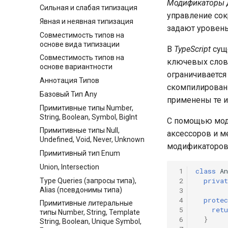
Модификаторы 
Сильная и слабая типизация
управление сок
Явная и неявная типизация
задают уровень
Совместимость типов на
основе вида типизации
В
TypeScript
сущ
Совместимость типов на
ключевых сло
основе вариантности
ограничиваетс
Аннотация Типов
скомпилирован
Базовый Тип Any
применены те и
Примитивные типы Number,
String, Boolean, Symbol, BigInt
С помощью моди
Примитивные типы Null,
аксессоров и ме
Undefined, Void, Never, Unknown
модификаторов 
Примитивный тип Enum
Union, Intersection
 1
class
A
 2
privat
Type Queries (запросы типа),
Alias (псевдонимы типа)
 3
 4
protec
Примитивные литеральные
 5
retu
типы Number, String, Template
 6
}
String, Boolean, Unique Symbol,