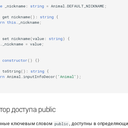
e
_nickname
:
string
=
Animal
.
DEFAULT_NICKNAME
;
get
nickname
()
:
string
{
rn
this
.
_nickname
;
set
nickname
(
value
:
string
)
{
.
_nickname
=
value
;
constructor
()
{}
toString
()
:
string
{
rn
Animal
.
inputInfoDecor
(
'Animal'
);
ор доступа public
енные ключевым словом
, доступны в определяющих
public