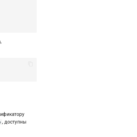
,
дификатору
, доступны
e