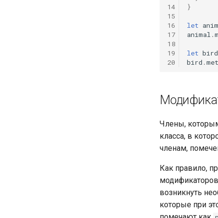
14
}
15
16
let
ani
17
animal
.
18
19
let
bird
20
bird
.
me
Модификат
Члены, которы
класса, в кото
членам, помеч
Как правило, п
модификаторов
возникнуть нео
которые при эт
помечают как