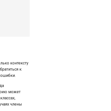
олько контексту
братиться к
 ошибки.
да
нарию может
классах,
учаях члены