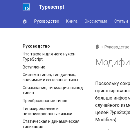
Typescript
🏠
Руководство
Книга
Экосистема
Статьи
Руководство
🏠
Руководство
Что такое и для чего нужен
Модифи
TypeScript
Вступление
Система типов, тип данных,
значимые и ссылочные типы
Поскольку сокр
Связывание, типизация, вывод
ориентированно
типов
больше информа
Преобразование типов
случайного изм
Типизированные и
целей
TypeScrip
нетипизированные языки
Modifiers).
Статическая и динамическая
типизация