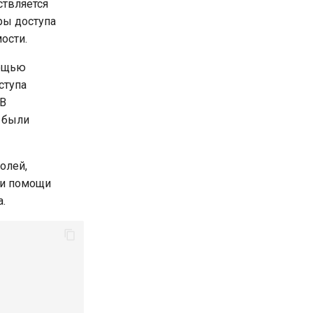
ствляется
ры доступа
ости.
мощью
ступа
 В
 были
олей,
и помощи
.