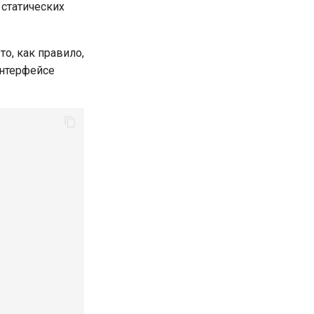
 статических
о, как правило,
интерфейсе