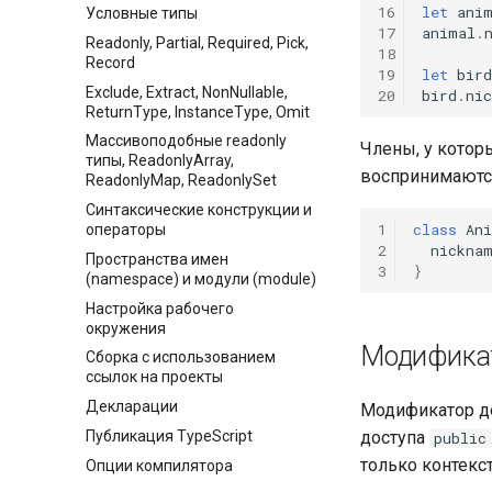
16
let
ani
Условные типы
17
animal
.
Readonly, Partial, Required, Pick,
18
Record
19
let
bird
Exclude, Extract, NonNullable,
20
bird
.
ni
ReturnType, InstanceType, Omit
Массивоподобные readonly
Члены, у котор
типы, ReadonlyArray,
воспринимаютс
ReadonlyMap, ReadonlySet
Синтаксические конструкции и
1
class
An
операторы
2
nickna
Пространства имен
3
}
(namespace) и модули (module)
Настройка рабочего
окружения
Модификат
Сборка с использованием
ссылок на проекты
Декларации
Модификатор д
Публикация TypeScript
доступа
public
только контекс
Опции компилятора