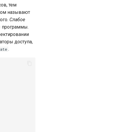
ов, тем
том называют
бого.
Слабое
ы программы.
оектировании
аторы доступа,
.
ate