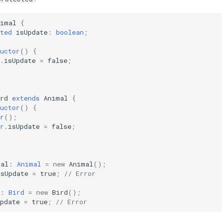
nimal
{
ted
isUpdate
:
boolean
;
uctor
()
{
.
isUpdate
=
false
;
rd
extends
Animal
{
uctor
()
{
r
();
r
.
isUpdate
=
false
;
mal
:
Animal
=
new
Animal
();
isUpdate
=
true
;
// Error
:
Bird
=
new
Bird
();
pdate
=
true
;
// Error