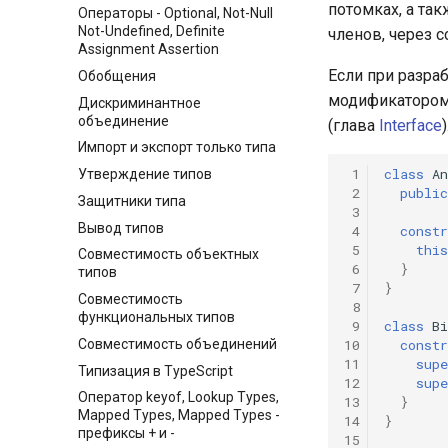
потомках, а та
Операторы - Optional, Not-Null
Not-Undefined, Definite
членов, через с
Assignment Assertion
Если при разраб
Обобщения
модификатором
Дискриминантное
объединение
(глава
Interface
)
Импорт и экспорт только типа
 1
class
A
Утверждение типов
 2
public
Защитники типа
 3
Вывод типов
 4
constr
 5
this
Совместимость объектных
 6
}
типов
 7
}
Совместимость
 8
функциональных типов
 9
class
Bi
10
constr
Совместимость объединений
11
supe
Типизация в TypeScript
12
supe
Оператор keyof, Lookup Types,
13
}
Mapped Types, Mapped Types -
14
}
префиксы + и -
15