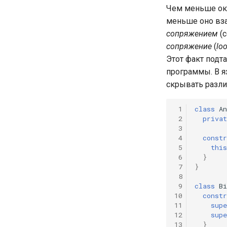
Чем меньше окр
меньше оно вз
сопряжением
(c
сопряжение
(
lo
Этот факт подт
программы. В я
скрывать разл
 1
class
A
 2
privat
 3
 4
constr
 5
this
 6
}
 7
}
 8
 9
class
Bi
10
constr
11
supe
12
supe
13
}