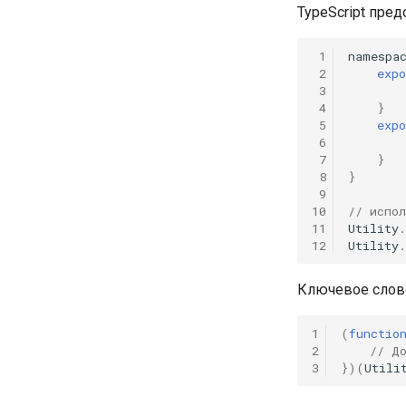
TypeScript пре
 1
namespa
 2
expo
 3
 4
}
 5
expo
 6
 7
}
 8
}
 9
10
// испол
11
Utility
.
12
Utility
.
Ключевое сло
1
(
functio
2
// Д
3
})(
Utili