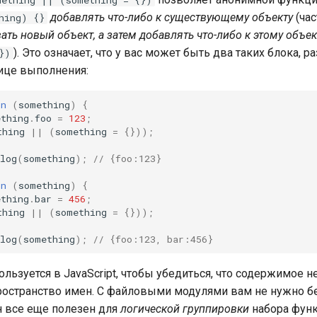
mething || (something = {})
добавлять что-либо к существующему объекту
(ча
hing) {}
ать новый объект, а затем добавлять что-либо к этому объек
). Это означает, что у вас может быть два таких блока, 
})
ице выполнения:
on
(
something
)
{
ething
.
foo
=
123
;
thing
||
(
something
=
{}));
log
(
something
);
// {foo:123}
on
(
something
)
{
ething
.
bar
=
456
;
thing
||
(
something
=
{}));
log
(
something
);
// {foo:123, bar:456}
льзуется в JavaScript, чтобы убедиться, что содержимое н
ространство имен. С файловыми модулями вам не нужно б
н все еще полезен для
логической группировки
набора функ