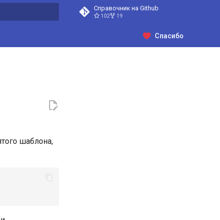
Справочник на Github
102
19
ция поиска
Спасибо
того шаблона,
ии