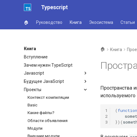
Typescript
🏠
Руководство
Книга
Экосистема
Статьи
Книга
🏠
Книга
Прое
Вступление
Простр
Зачем нужен TypeScript
Javascript
Будущее JavaScript
Пространства и
Проекты
используемого в
Контекст компиляции
Basic
1
(
functio
Какие файлы?
2
some
Области объявления
3
})(
somet
Модули
Внешние модули
В основном