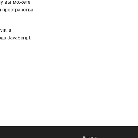
му вы можете
я пространства
ли, а
а JavaScript.
Вперед