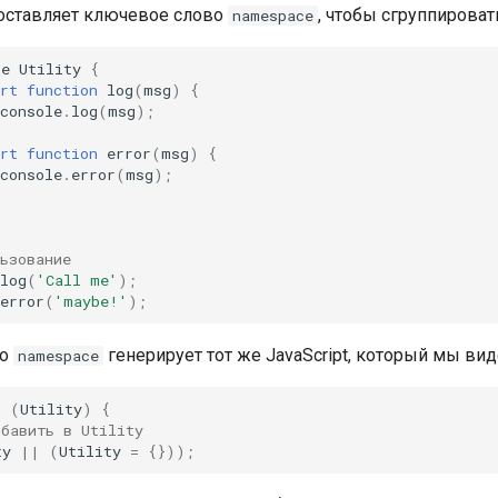
доставляет ключевое слово
, чтобы сгруппироват
namespace
ce
Utility
{
rt
function
log
(
msg
)
{
console
.
log
(
msg
);
rt
function
error
(
msg
)
{
console
.
error
(
msg
);
ьзование
log
(
'Call me'
);
error
(
'maybe!'
);
во
генерирует тот же JavaScript, который мы вид
namespace
n
(
Utility
)
{
обавить в Utility
ty
||
(
Utility
=
{}));