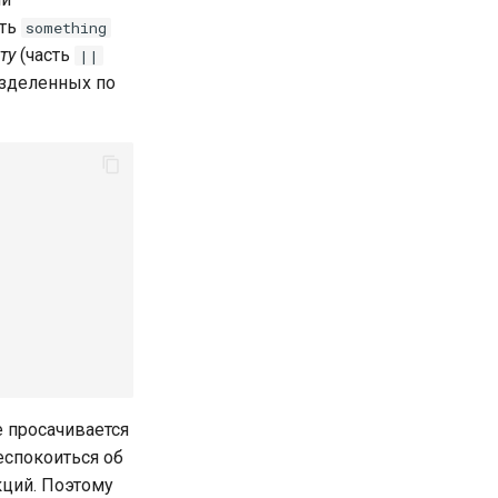
сть
something
ту
(часть
||
разделенных по
е просачивается
еспокоиться об
ций. Поэтому