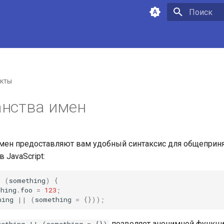
Инициализа
кты
анства имен
мен предоставляют вам удобный синтаксис для общеприня
 JavaScript:
n
(
something
)
{
thing
.
foo
=
123
;
hing
||
(
something
=
{}));
позволяет анонимной функц