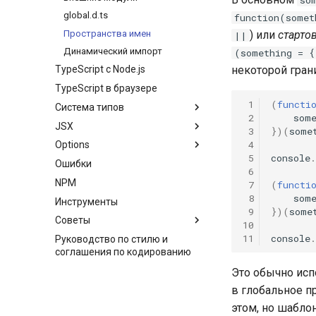
so
global.d.ts
function(somet
Пространства имен
) или
стартов
||
Динамический импорт
(something = {
некоторой гран
TypeScript c Node.js
TypeScript в браузере
 1
(
functi
Система типов
 2
som
JSX
 3
})(
some
 4
Options
 5
console
.
Ошибки
 6
NPM
 7
(
functi
 8
som
Инструменты
 9
})(
some
Советы
10
11
console
.
Руководство по стилю и
соглашения по кодированию
Это обычно испо
в глобальное п
этом, но шабло